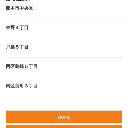
熊本市中央区
東野４丁目
戸島５丁目
西区島崎５丁目
南区良町３丁目
HOME