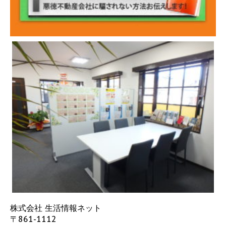
株式会社 生活情報ネット
〒861-1112