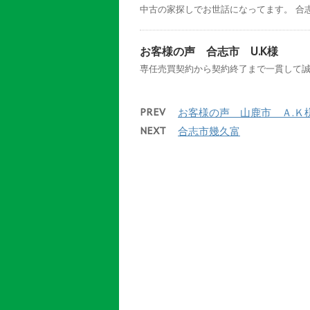
中古の家探しでお世話になってます。 合志
お客様の声 合志市 U.K様
専任売買契約から契約終了まで一貫して誠実
PREV
お客様の声 山鹿市 Ａ.Ｋ
NEXT
合志市幾久富