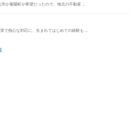
市か菊陽町が希望だったので、地元の不動産 ...
で熱心な対応に、生まれてはじめての経験も ...
様